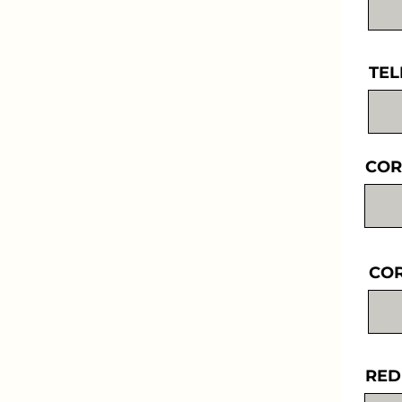
TEL
COR
COR
RED